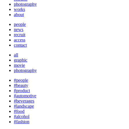
photography
works
about
people
news
recruit
access
contact
all
graphic
movie
photography
#people
#beauty
#product
#automotive
#beverages
#landscape
#food
#alcohol
#fashion