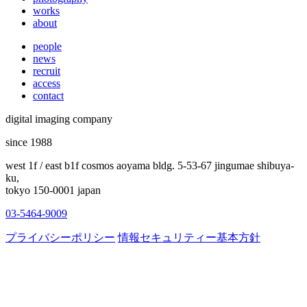
works
about
people
news
recruit
access
contact
digital imaging company
since 1988
west 1f / east b1f cosmos aoyama bldg. 5-53-67 jingumae shibuya-
ku,
tokyo 150-0001 japan
03-5464-9009
プライバシーポリシー
情報セキュリティー基本方針