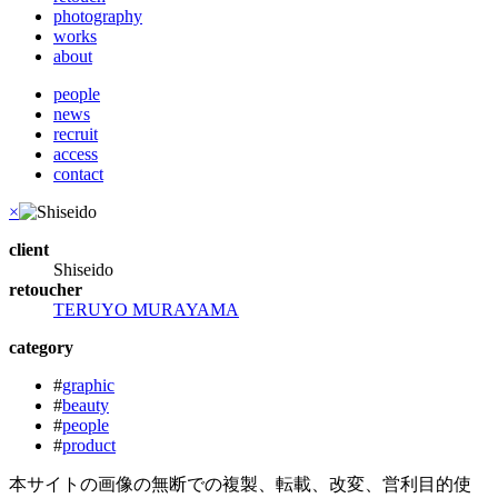
photography
works
about
people
news
recruit
access
contact
×
client
Shiseido
retoucher
TERUYO MURAYAMA
category
#
graphic
#
beauty
#
people
#
product
本サイトの画像の無断での複製、転載、改変、営利目的使