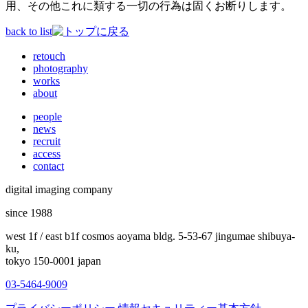
用、その他これに類する一切の行為は固くお断りします。
back to list
retouch
photography
works
about
people
news
recruit
access
contact
digital imaging company
since 1988
west 1f / east b1f cosmos aoyama bldg. 5-53-67 jingumae shibuya-
ku,
tokyo 150-0001 japan
03-5464-9009