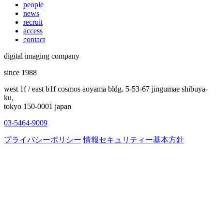
people
news
recruit
access
contact
digital imaging company
since 1988
west 1f / east b1f cosmos aoyama bldg. 5-53-67 jingumae shibuya-
ku,
tokyo 150-0001 japan
03-5464-9009
プライバシーポリシー
情報セキュリティー基本方針