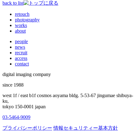
back to list
retouch
photography
works
about
people
news
recruit
access
contact
digital imaging company
since 1988
west 1f / east b1f cosmos aoyama bldg. 5-53-67 jingumae shibuya-
ku,
tokyo 150-0001 japan
03-5464-9009
プライバシーポリシー
情報セキュリティー基本方針