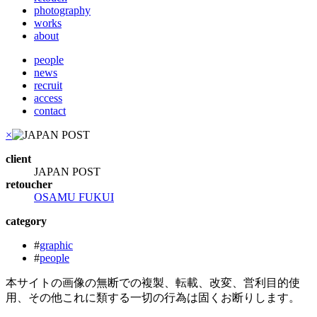
photography
works
about
people
news
recruit
access
contact
×
client
JAPAN POST
retoucher
OSAMU FUKUI
category
#
graphic
#
people
本サイトの画像の無断での複製、転載、改変、営利目的使
用、その他これに類する一切の行為は固くお断りします。