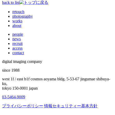
back to list
retouch
photography
works
about
people
news
recruit
access
contact
digital imaging company
since 1988
west 1f / east b1f cosmos aoyama bldg. 5-53-67 jingumae shibuya-
ku,
tokyo 150-0001 japan
03-5464-9009
プライバシーポリシー
情報セキュリティー基本方針