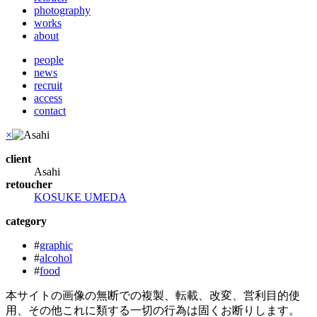
photography
works
about
people
news
recruit
access
contact
×
client
Asahi
retoucher
KOSUKE UMEDA
category
#
graphic
#
alcohol
#
food
本サイトの画像の無断での複製、転載、改変、営利目的使
用、その他これに類する一切の行為は固くお断りします。