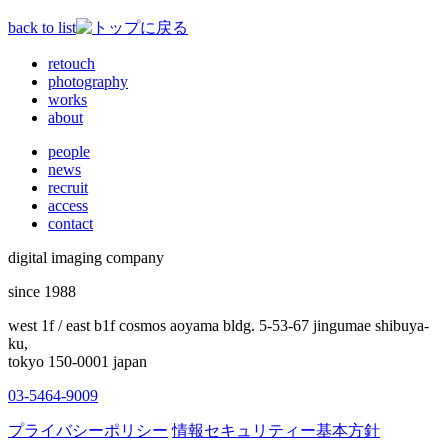
back to list
retouch
photography
works
about
people
news
recruit
access
contact
digital imaging company
since 1988
west 1f / east b1f cosmos aoyama bldg. 5-53-67 jingumae shibuya-
ku,
tokyo 150-0001 japan
03-5464-9009
プライバシーポリシー
情報セキュリティー基本方針